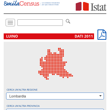
Vai
direttamente
a:
Contenuto
Ricerca
Toggle
navigation
.
LUINO
DATI 2011
CERCA UN'ALTRA REGIONE
Lombardia
CERCA UN'ALTRA PROVINCIA