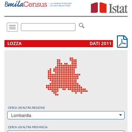
Vai
direttamente
a:
Contenuto
Ricerca
Toggle
navigation
.
LOZZA
DATI 2011
CERCA UN'ALTRA REGIONE
Lombardia
CERCA UN'ALTRA PROVINCIA