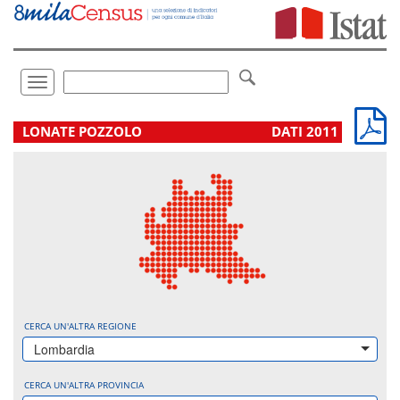
Vai
direttamente
a:
Contenuto
Ricerca
Toggle
navigation
.
LONATE POZZOLO
DATI 2011
CERCA UN'ALTRA REGIONE
Lombardia
CERCA UN'ALTRA PROVINCIA