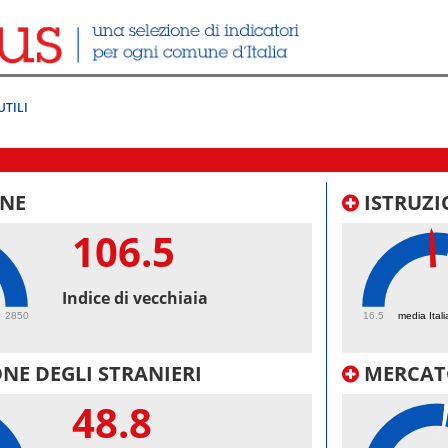
UTILI
NE
ISTRUZI
106.5
48.
Indice di vecchiaia
2850
16.5
media Itali
NE DEGLI STRANIERI
MERCAT
48.8