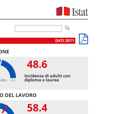
DATI 2011
ONE
48.6
6
Incidenza di adulti con
diploma o laurea
a 55.1
83.5
O DEL LAVORO
58.4