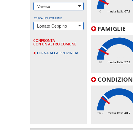
48.8
Varese
0
media Italia 67.8
CERCA UN COMUNE
Lonate Ceppino
FAMIGLIE
CONFRONTA
CON UN ALTRO COMUNE
TORNA ALLA PROVINCIA
21.9
10
media Italia 27.1
CONDIZIONI
38
26.2
media Italia 40.7