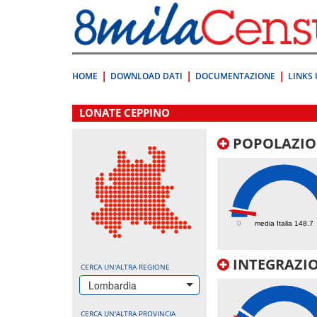
Vai
direttamente
a:
Contenuto
Ricerca
HOME
DOWNLOAD DATI
DOCUMENTAZIONE
LINKS 
.
LONATE CEPPINO
POPOLAZIO
106.5
0
media Italia 148.7
INTEGRAZIO
CERCA UN'ALTRA REGIONE
Lombardia
CERCA UN'ALTRA PROVINCIA