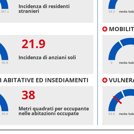
58.
Incidenza di residenti
stranieri
367.1
19.3
media Itali
MOBILI
21.9
53.
Incidenza di anziani soli
90.9
0
media Itali
 ABITATIVE ED INSEDIAMENTI
VULNERA
38
97.
Metri quadrati per occupante
nelle abitazioni occupate
85.6
93.6
media Itali