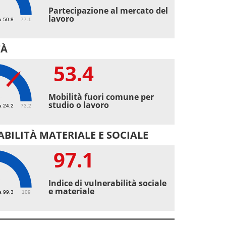
4
Partecipazione al mercato del
lavoro
a 50.8
77.1
TÀ
53.4
4
Mobilità fuori comune per
studio o lavoro
a 24.2
73.2
BILITÀ MATERIALE E SOCIALE
97.1
1
Indice di vulnerabilità sociale
e materiale
a 99.3
109