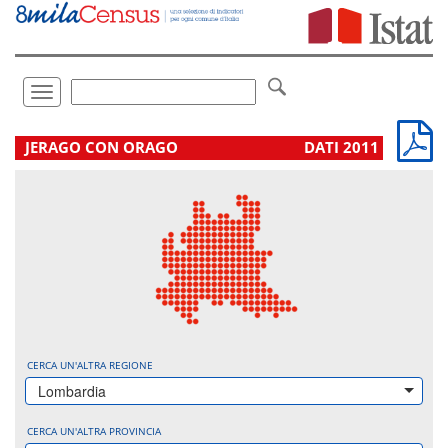
Vai
direttamente
a:
Contenuto
Ricerca
Toggle
navigation
.
JERAGO CON ORAGO
DATI 2011
CERCA UN'ALTRA REGIONE
Lombardia
CERCA UN'ALTRA PROVINCIA