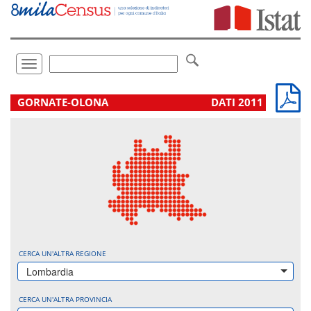
Vai
direttamente
a:
Contenuto
Ricerca
Toggle
navigation
.
GORNATE-OLONA
DATI 2011
CERCA UN'ALTRA REGIONE
Lombardia
CERCA UN'ALTRA PROVINCIA