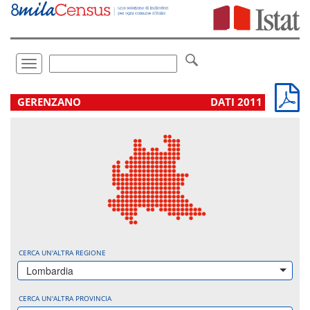
Vai
direttamente
a:
Contenuto
Ricerca
Toggle
navigation
.
GERENZANO
DATI 2011
CERCA UN'ALTRA REGIONE
Lombardia
CERCA UN'ALTRA PROVINCIA