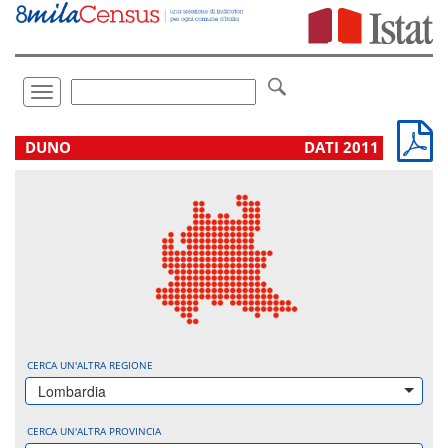
Vai
direttamente
a:
Contenuto
Ricerca
Toggle
navigation
.
DUNO
DATI 2011
CERCA UN'ALTRA REGIONE
Lombardia
CERCA UN'ALTRA PROVINCIA