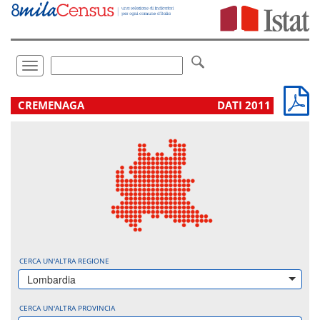
Vai
direttamente
a:
Contenuto
Ricerca
Toggle
navigation
.
CREMENAGA
DATI 2011
CERCA UN'ALTRA REGIONE
Lombardia
CERCA UN'ALTRA PROVINCIA