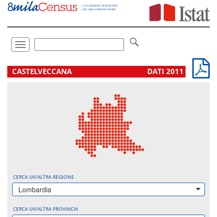
Vai
direttamente
a:
Contenuto
Ricerca
Toggle
navigation
.
CASTELVECCANA
DATI 2011
CERCA UN'ALTRA REGIONE
Lombardia
CERCA UN'ALTRA PROVINCIA