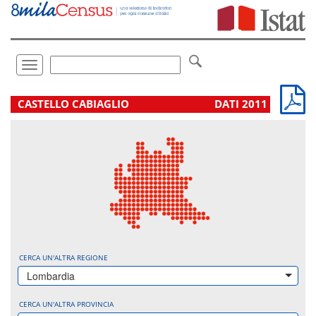
Vai
direttamente
a:
Contenuto
Ricerca
Toggle
navigation
.
CASTELLO CABIAGLIO
DATI 2011
CERCA UN'ALTRA REGIONE
Lombardia
CERCA UN'ALTRA PROVINCIA