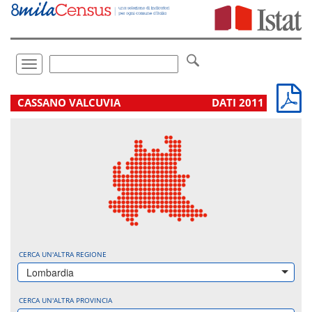
Vai
direttamente
a:
Contenuto
Ricerca
Toggle
navigation
.
CASSANO VALCUVIA
DATI 2011
CERCA UN'ALTRA REGIONE
Lombardia
CERCA UN'ALTRA PROVINCIA