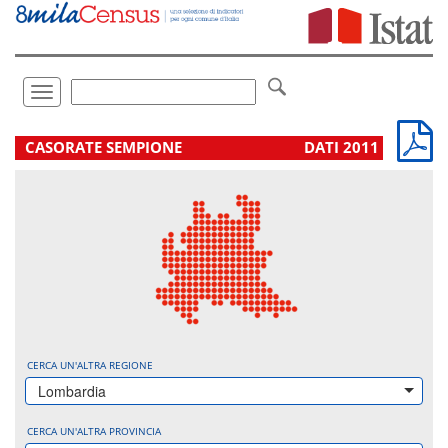
Vai
direttamente
a:
Contenuto
Ricerca
Toggle
navigation
.
CASORATE SEMPIONE
DATI 2011
CERCA UN'ALTRA REGIONE
Lombardia
CERCA UN'ALTRA PROVINCIA