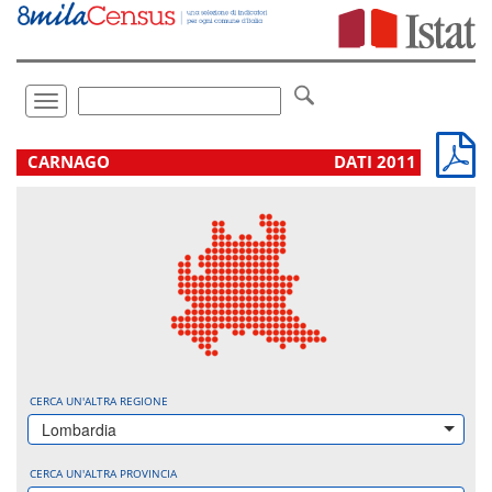
Vai
direttamente
a:
Contenuto
Ricerca
Toggle
navigation
.
CARNAGO
DATI 2011
CERCA UN'ALTRA REGIONE
Lombardia
CERCA UN'ALTRA PROVINCIA