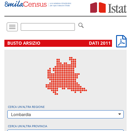
Vai
direttamente
a:
Contenuto
Ricerca
Toggle
navigation
.
BUSTO ARSIZIO
DATI 2011
CERCA UN'ALTRA REGIONE
Lombardia
CERCA UN'ALTRA PROVINCIA