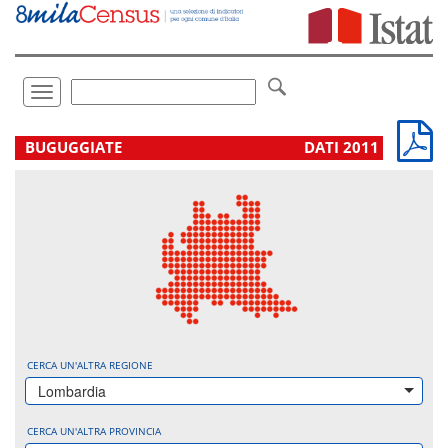
Vai
direttamente
a:
Contenuto
Ricerca
Toggle
navigation
.
BUGUGGIATE
DATI 2011
CERCA UN'ALTRA REGIONE
Lombardia
CERCA UN'ALTRA PROVINCIA