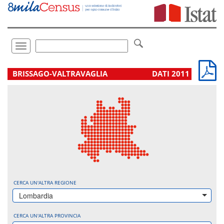
Vai
direttamente
a:
Contenuto
Ricerca
Toggle
navigation
.
BRISSAGO-VALTRAVAGLIA
DATI 2011
CERCA UN'ALTRA REGIONE
Lombardia
CERCA UN'ALTRA PROVINCIA