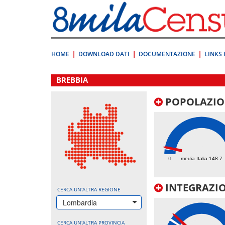
Vai
direttamente
a:
Contenuto
Ricerca
HOME
DOWNLOAD DATI
DOCUMENTAZIONE
LINKS 
.
BREBBIA
POPOLAZIO
167
0
media Italia 148.7
INTEGRAZIO
CERCA UN'ALTRA REGIONE
Lombardia
CERCA UN'ALTRA PROVINCIA