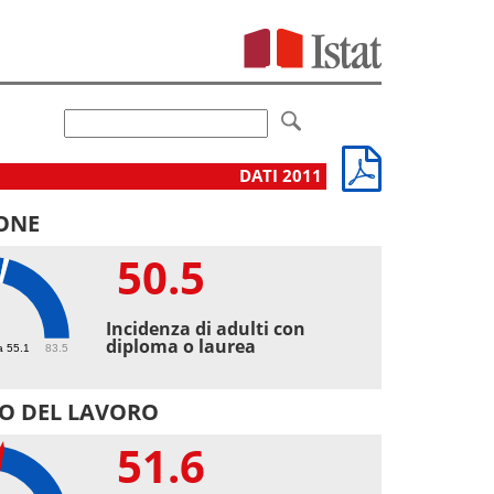
DATI 2011
ONE
50.5
5
Incidenza di adulti con
diploma o laurea
a 55.1
83.5
O DEL LAVORO
51.6