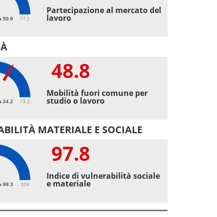
6
Partecipazione al mercato del
lavoro
a 50.8
77.1
TÀ
48.8
8
Mobilità fuori comune per
studio o lavoro
a 24.2
73.2
BILITÀ MATERIALE E SOCIALE
97.8
8
Indice di vulnerabilità sociale
e materiale
a 99.3
109