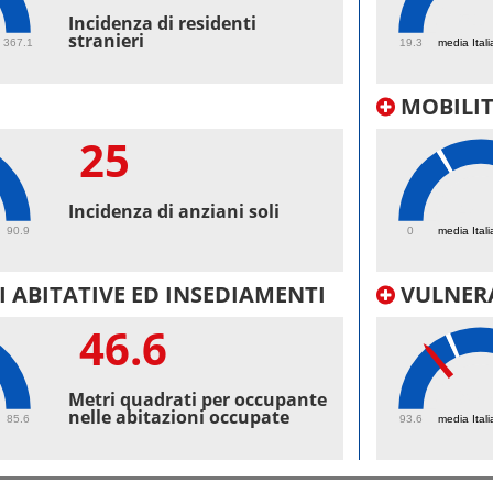
51.
Incidenza di residenti
stranieri
367.1
19.3
media Itali
MOBILI
25
48.
Incidenza di anziani soli
90.9
0
media Itali
 ABITATIVE ED INSEDIAMENTI
VULNERA
46.6
97.
Metri quadrati per occupante
nelle abitazioni occupate
85.6
93.6
media Itali