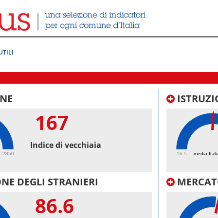
UTILI
NE
ISTRUZI
167
50.
Indice di vecchiaia
2850
16.5
media Itali
NE DEGLI STRANIERI
MERCAT
86.6