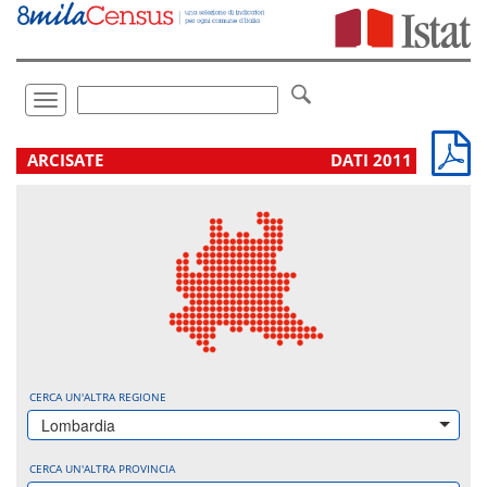
Vai
direttamente
a:
Contenuto
Ricerca
Toggle
navigation
.
ARCISATE
DATI 2011
CERCA UN'ALTRA REGIONE
Lombardia
CERCA UN'ALTRA PROVINCIA