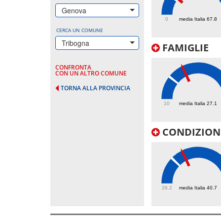
79
Genova
0
media Italia 67.8
CERCA UN COMUNE
Tribogna
FAMIGLIE
CONFRONTA
CON UN ALTRO COMUNE
TORNA ALLA PROVINCIA
38.8
10
media Italia 27.1
CONDIZIONI
47.2
26.2
media Italia 40.7