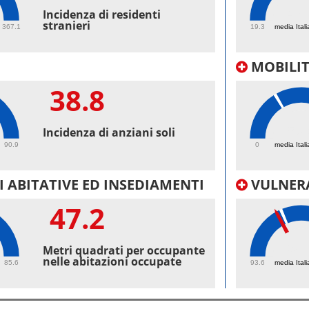
47.
Incidenza di residenti
stranieri
367.1
19.3
media Itali
MOBILI
38.8
50.
Incidenza di anziani soli
90.9
0
media Itali
 ABITATIVE ED INSEDIAMENTI
VULNERA
47.2
98.
Metri quadrati per occupante
nelle abitazioni occupate
85.6
93.6
media Itali