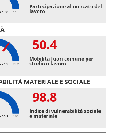
2
Partecipazione al mercato del
lavoro
a 50.8
77.1
TÀ
50.4
4
Mobilità fuori comune per
studio o lavoro
a 24.2
73.2
BILITÀ MATERIALE E SOCIALE
98.8
8
Indice di vulnerabilità sociale
e materiale
a 99.3
109