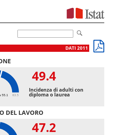
DATI 2011
ONE
49.4
4
Incidenza di adulti con
diploma o laurea
a 55.1
83.5
O DEL LAVORO
47.2