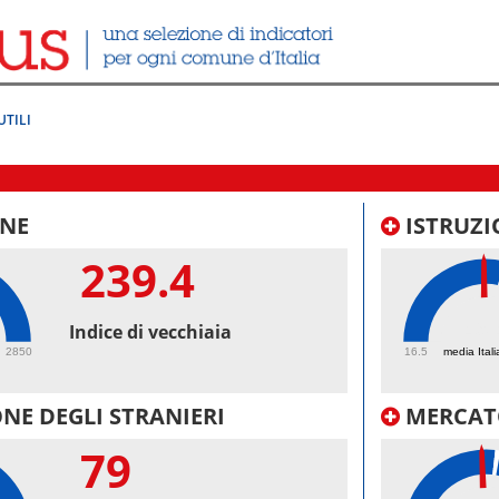
UTILI
NE
ISTRUZI
239.4
49.
Indice di vecchiaia
2850
16.5
media Itali
NE DEGLI STRANIERI
MERCAT
79