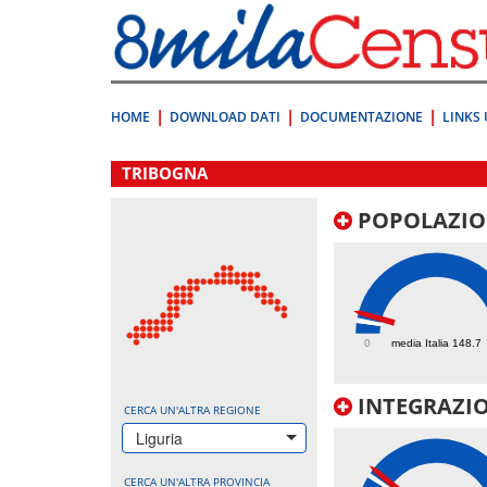
Vai
direttamente
a:
Contenuto
Ricerca
HOME
DOWNLOAD DATI
DOCUMENTAZIONE
LINKS 
.
TRIBOGNA
POPOLAZIO
239.4
0
media Italia 148.7
INTEGRAZIO
CERCA UN'ALTRA REGIONE
Liguria
CERCA UN'ALTRA PROVINCIA