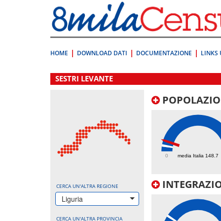
Vai
direttamente
a:
Contenuto
Ricerca
HOME
DOWNLOAD DATI
DOCUMENTAZIONE
LINKS 
.
SESTRI LEVANTE
POPOLAZIO
283.7
0
media Italia 148.7
INTEGRAZIO
CERCA UN'ALTRA REGIONE
Liguria
CERCA UN'ALTRA PROVINCIA