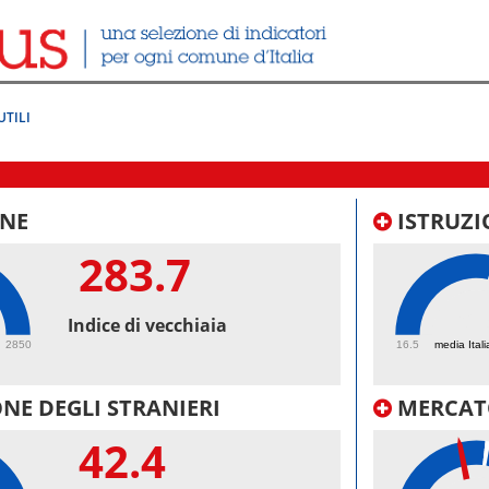
UTILI
NE
ISTRUZI
283.7
62.
Indice di vecchiaia
2850
16.5
media Itali
NE DEGLI STRANIERI
MERCAT
42.4