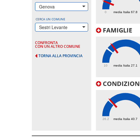
42.4
Genova
0
media Italia 67.8
CERCA UN COMUNE
Sestri Levante
FAMIGLIE
CONFRONTA
CON UN ALTRO COMUNE
TORNA ALLA PROVINCIA
33.6
10
media Italia 27.1
CONDIZIONI
41.5
26.2
media Italia 40.7