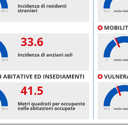
44.
Incidenza di residenti
stranieri
367.1
19.3
media Itali
MOBILI
33.6
25.
Incidenza di anziani soli
90.9
0
media Itali
 ABITATIVE ED INSEDIAMENTI
VULNERA
41.5
99.
Metri quadrati per occupante
nelle abitazioni occupate
85.6
93.6
media Itali