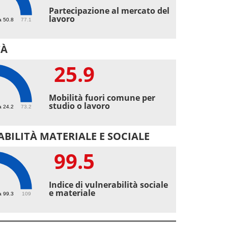
3
Partecipazione al mercato del
lavoro
a 50.8
77.1
TÀ
25.9
9
Mobilità fuori comune per
studio o lavoro
a 24.2
73.2
BILITÀ MATERIALE E SOCIALE
99.5
5
Indice di vulnerabilità sociale
e materiale
a 99.3
109