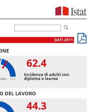
DATI 2011
ONE
62.4
4
Incidenza di adulti con
diploma o laurea
a 55.1
83.5
O DEL LAVORO
44.3