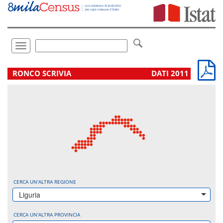
Vai
direttamente
a:
Contenuto
Ricerca
Toggle
navigation
.
RONCO SCRIVIA
DATI 2011
CERCA UN'ALTRA REGIONE
Liguria
CERCA UN'ALTRA PROVINCIA