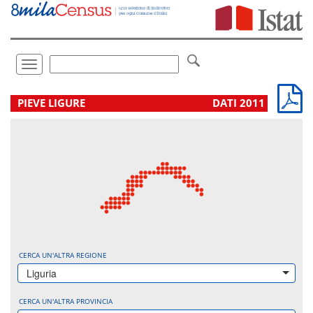
Vai
direttamente
a:
Contenuto
Ricerca
Toggle
navigation
.
PIEVE LIGURE
DATI 2011
CERCA UN'ALTRA REGIONE
Liguria
CERCA UN'ALTRA PROVINCIA