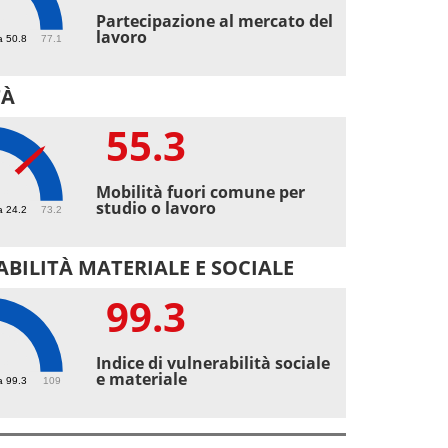
7
Partecipazione al mercato del
lavoro
a 50.8
77.1
TÀ
55.3
3
Mobilità fuori comune per
studio o lavoro
a 24.2
73.2
BILITÀ MATERIALE E SOCIALE
99.3
3
Indice di vulnerabilità sociale
e materiale
a 99.3
109