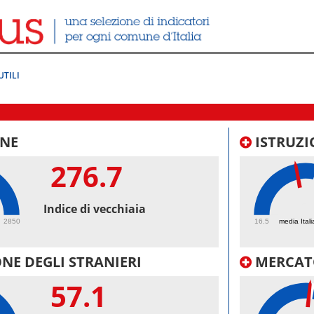
UTILI
NE
ISTRUZI
276.7
45.
Indice di vecchiaia
2850
16.5
media Itali
NE DEGLI STRANIERI
MERCAT
57.1