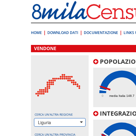
Vai
direttamente
a:
Contenuto
Ricerca
HOME
DOWNLOAD DATI
DOCUMENTAZIONE
LINKS 
.
VENDONE
POPOLAZIO
276.7
0
media Italia 148.7
INTEGRAZIO
CERCA UN'ALTRA REGIONE
Liguria
CERCA UN'ALTRA PROVINCIA