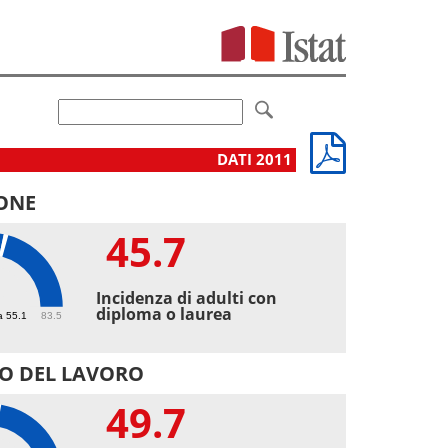
DATI 2011
ONE
45.7
7
Incidenza di adulti con
diploma o laurea
a 55.1
83.5
O DEL LAVORO
49.7