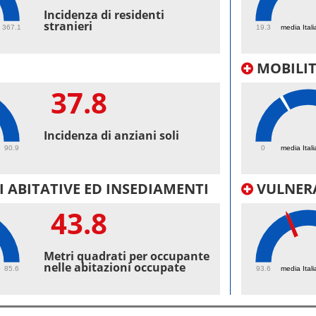
49.
Incidenza di residenti
stranieri
367.1
19.3
media Itali
MOBILI
37.8
55.
Incidenza di anziani soli
90.9
0
media Itali
 ABITATIVE ED INSEDIAMENTI
VULNERA
43.8
99.
Metri quadrati per occupante
nelle abitazioni occupate
85.6
93.6
media Itali