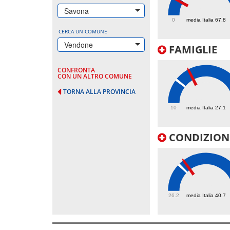
57.1
Savona
0
media Italia 67.8
CERCA UN COMUNE
Vendone
FAMIGLIE
CONFRONTA
CON UN ALTRO COMUNE
TORNA ALLA PROVINCIA
37.8
10
media Italia 27.1
CONDIZIONI
43.8
26.2
media Italia 40.7