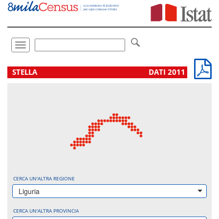
Vai
direttamente
a:
Contenuto
Ricerca
Toggle
navigation
.
STELLA
DATI 2011
CERCA UN'ALTRA REGIONE
Liguria
CERCA UN'ALTRA PROVINCIA