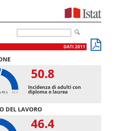
DATI 2011
ONE
50.8
8
Incidenza di adulti con
diploma o laurea
a 55.1
83.5
O DEL LAVORO
46.4