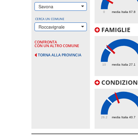
60.3
Savona
0
media Italia 67.8
CERCA UN COMUNE
Roccavignale
FAMIGLIE
CONFRONTA
CON UN ALTRO COMUNE
TORNA ALLA PROVINCIA
29.8
10
media Italia 27.1
CONDIZIONI
48.8
26.2
media Italia 40.7