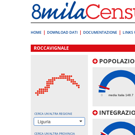
Vai
direttamente
a:
Contenuto
Ricerca
HOME
DOWNLOAD DATI
DOCUMENTAZIONE
LINKS 
.
ROCCAVIGNALE
POPOLAZIO
267.9
0
media Italia 148.7
INTEGRAZIO
CERCA UN'ALTRA REGIONE
Liguria
CERCA UN'ALTRA PROVINCIA