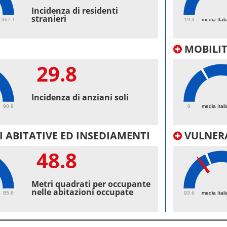
46.
Incidenza di residenti
stranieri
367.1
19.3
media Itali
MOBILI
29.8
56.
Incidenza di anziani soli
90.9
0
media Itali
 ABITATIVE ED INSEDIAMENTI
VULNERA
48.8
98.
Metri quadrati per occupante
nelle abitazioni occupate
85.6
93.6
media Itali