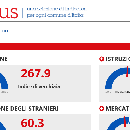
UTILI
NE
ISTRUZI
267.9
50.
Indice di vecchiaia
2850
16.5
media Itali
NE DEGLI STRANIERI
MERCAT
60.3