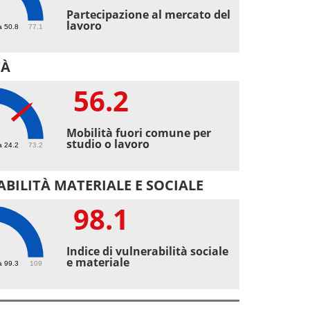
4
Partecipazione al mercato del
lavoro
a 50.8
77.1
TÀ
56.2
2
Mobilità fuori comune per
studio o lavoro
a 24.2
73.2
BILITÀ MATERIALE E SOCIALE
98.1
1
Indice di vulnerabilità sociale
e materiale
a 99.3
109