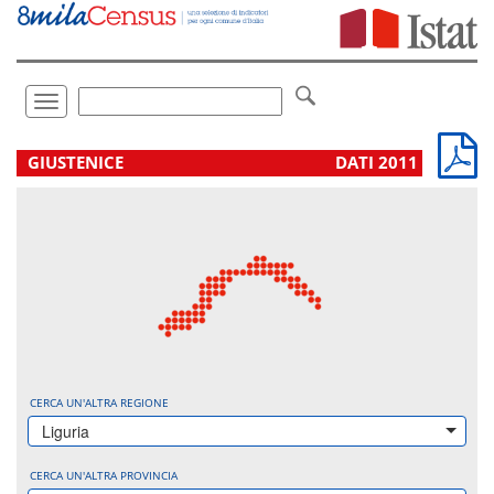
Vai
direttamente
a:
Contenuto
Ricerca
Toggle
navigation
.
GIUSTENICE
DATI 2011
CERCA UN'ALTRA REGIONE
Liguria
CERCA UN'ALTRA PROVINCIA