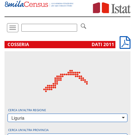
Vai
direttamente
a:
Contenuto
Ricerca
Toggle
navigation
.
COSSERIA
DATI 2011
CERCA UN'ALTRA REGIONE
Liguria
CERCA UN'ALTRA PROVINCIA