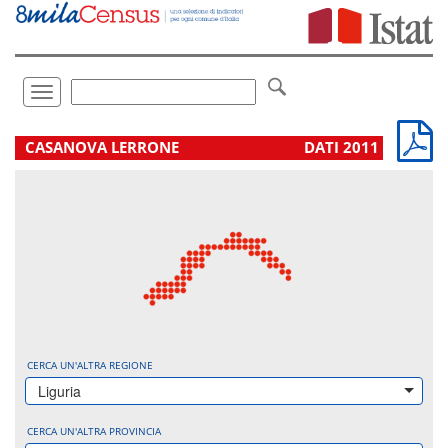
Vai
direttamente
a:
Contenuto
Ricerca
Toggle
navigation
.
CASANOVA LERRONE
DATI 2011
CERCA UN'ALTRA REGIONE
Liguria
CERCA UN'ALTRA PROVINCIA