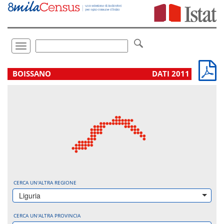
Vai
direttamente
a:
Contenuto
Ricerca
Toggle
navigation
.
BOISSANO
DATI 2011
CERCA UN'ALTRA REGIONE
Liguria
CERCA UN'ALTRA PROVINCIA