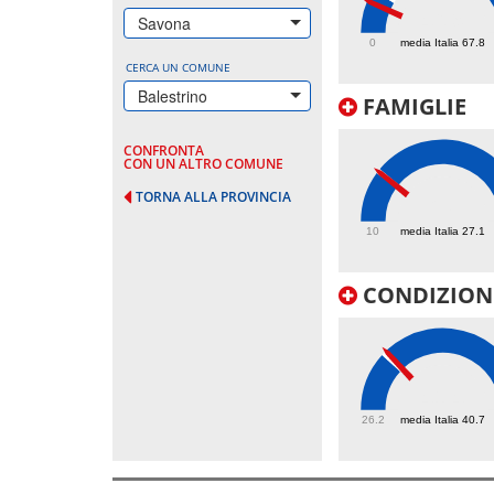
46.9
Savona
0
media Italia 67.8
CERCA UN COMUNE
Balestrino
FAMIGLIE
CONFRONTA
CON UN ALTRO COMUNE
TORNA ALLA PROVINCIA
27
10
media Italia 27.1
CONDIZIONI
41.4
26.2
media Italia 40.7