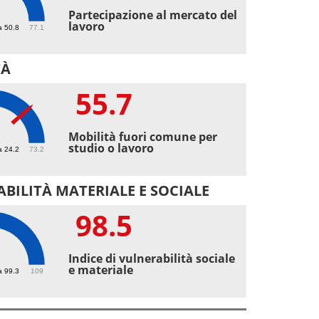
6
Partecipazione al mercato del
lavoro
a 50.8
77.1
TÀ
55.7
7
Mobilità fuori comune per
studio o lavoro
a 24.2
73.2
BILITÀ MATERIALE E SOCIALE
98.5
5
Indice di vulnerabilità sociale
e materiale
a 99.3
109