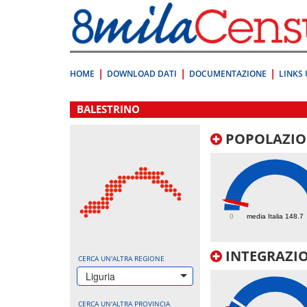
Vai
direttamente
a:
Contenuto
Ricerca
HOME
DOWNLOAD DATI
DOCUMENTAZIONE
LINKS 
.
BALESTRINO
POPOLAZIO
178.5
0
media Italia 148.7
INTEGRAZIO
CERCA UN'ALTRA REGIONE
Liguria
CERCA UN'ALTRA PROVINCIA