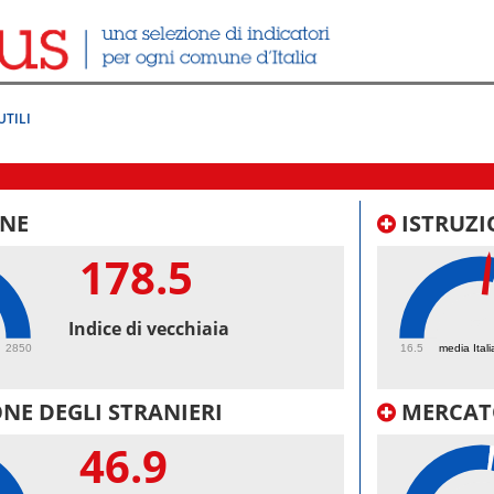
UTILI
NE
ISTRUZI
178.5
52
Indice di vecchiaia
2850
16.5
media Itali
NE DEGLI STRANIERI
MERCAT
46.9