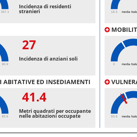
55.
Incidenza di residenti
stranieri
367.1
19.3
media Itali
MOBILI
27
55.
Incidenza di anziani soli
90.9
0
media Itali
 ABITATIVE ED INSEDIAMENTI
VULNERA
41.4
98.
Metri quadrati per occupante
nelle abitazioni occupate
85.6
93.6
media Itali