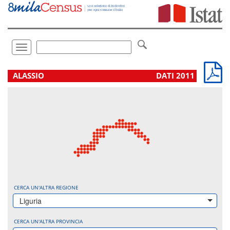
Vai
direttamente
a:
Contenuto
Ricerca
Toggle
navigation
.
ALASSIO
DATI 2011
CERCA UN'ALTRA REGIONE
Liguria
CERCA UN'ALTRA PROVINCIA