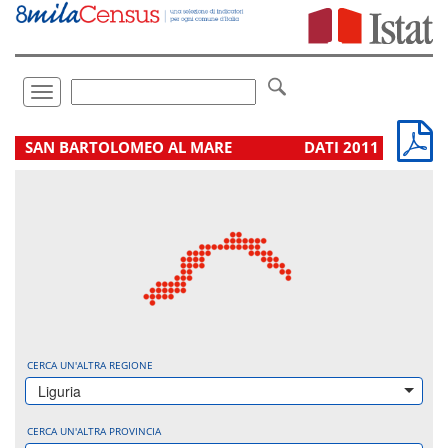
Vai
direttamente
a:
Contenuto
Ricerca
Toggle
navigation
.
SAN BARTOLOMEO AL MARE
DATI 2011
CERCA UN'ALTRA REGIONE
Liguria
CERCA UN'ALTRA PROVINCIA