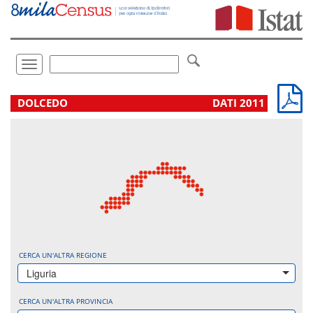
Vai
direttamente
a:
Contenuto
Ricerca
Toggle
navigation
.
DOLCEDO
DATI 2011
CERCA UN'ALTRA REGIONE
Liguria
CERCA UN'ALTRA PROVINCIA