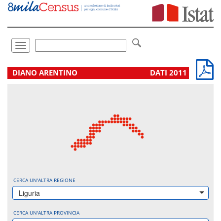
Vai
direttamente
a:
Contenuto
Ricerca
Toggle
navigation
.
DIANO ARENTINO
DATI 2011
CERCA UN'ALTRA REGIONE
Liguria
CERCA UN'ALTRA PROVINCIA