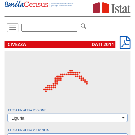
Vai
direttamente
a:
Contenuto
Ricerca
Toggle
navigation
.
CIVEZZA
DATI 2011
CERCA UN'ALTRA REGIONE
Liguria
CERCA UN'ALTRA PROVINCIA