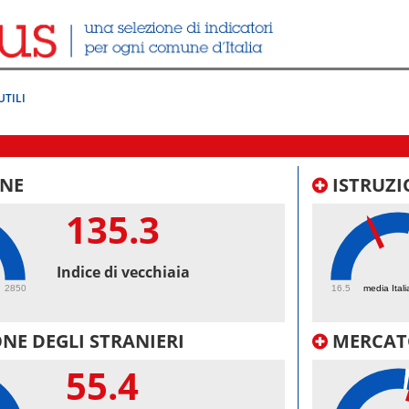
UTILI
NE
ISTRUZI
135.3
40.
Indice di vecchiaia
2850
16.5
media Itali
NE DEGLI STRANIERI
MERCAT
55.4