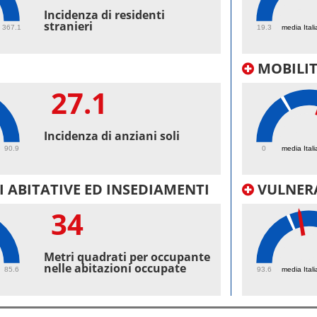
53.
Incidenza di residenti
stranieri
367.1
19.3
media Itali
MOBILI
27.1
43.
Incidenza di anziani soli
90.9
0
media Itali
 ABITATIVE ED INSEDIAMENTI
VULNERA
34
100
Metri quadrati per occupante
nelle abitazioni occupate
85.6
93.6
media Itali