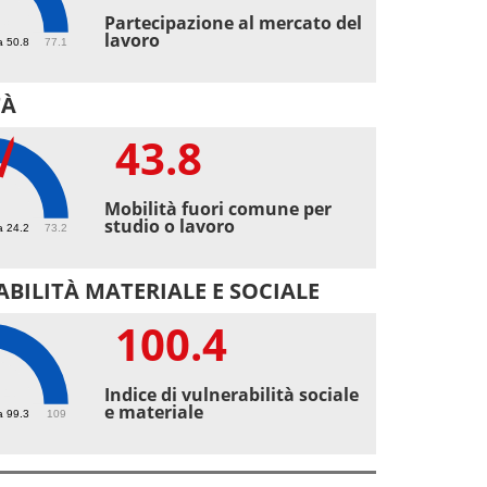
3
Partecipazione al mercato del
lavoro
a 50.8
77.1
TÀ
43.8
8
Mobilità fuori comune per
studio o lavoro
a 24.2
73.2
BILITÀ MATERIALE E SOCIALE
100.4
.4
Indice di vulnerabilità sociale
e materiale
a 99.3
109