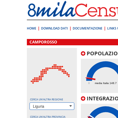
Vai
direttamente
a:
Contenuto
Ricerca
HOME
DOWNLOAD DATI
DOCUMENTAZIONE
LINKS 
.
CAMPOROSSO
POPOLAZIO
135.3
0
media Italia 148.7
INTEGRAZIO
CERCA UN'ALTRA REGIONE
Liguria
CERCA UN'ALTRA PROVINCIA