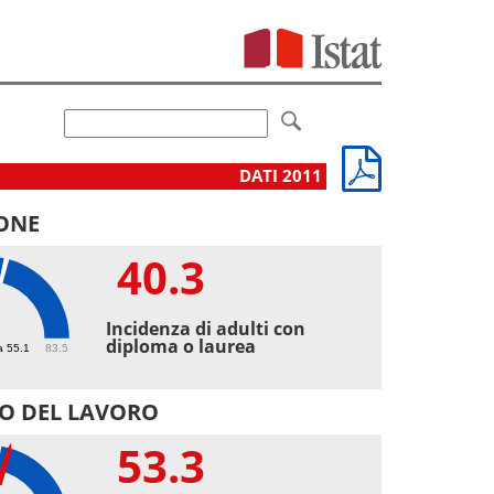
DATI 2011
ONE
40.3
3
Incidenza di adulti con
diploma o laurea
a 55.1
83.5
O DEL LAVORO
53.3