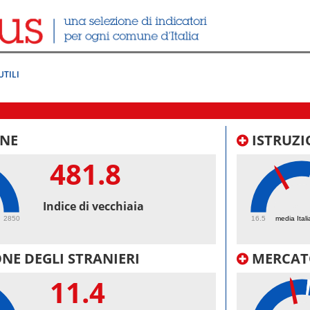
UTILI
NE
ISTRUZI
481.8
38.
Indice di vecchiaia
2850
16.5
media Itali
NE DEGLI STRANIERI
MERCAT
11.4