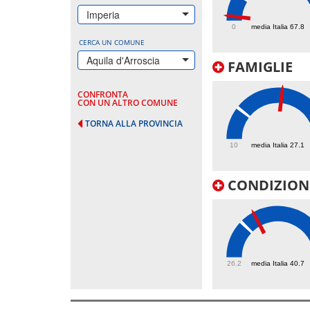
11.4
Imperia
0
media Italia 67.8
CERCA UN COMUNE
Aquila d'Arroscia
FAMIGLIE
CONFRONTA
CON UN ALTRO COMUNE
TORNA ALLA PROVINCIA
52.8
10
media Italia 27.1
CONDIZIONI
46.4
26.2
media Italia 40.7