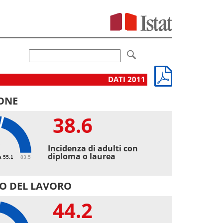
DATI 2011
ONE
38.6
6
Incidenza di adulti con
diploma o laurea
a 55.1
83.5
O DEL LAVORO
44.2