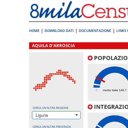
Vai
direttamente
a:
Contenuto
Ricerca
HOME
DOWNLOAD DATI
DOCUMENTAZIONE
LINKS 
.
AQUILA D'ARROSCIA
POPOLAZIO
481.8
0
media Italia 148.7
INTEGRAZIO
CERCA UN'ALTRA REGIONE
Liguria
CERCA UN'ALTRA PROVINCIA