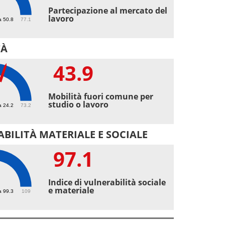
2
Partecipazione al mercato del
lavoro
a 50.8
77.1
TÀ
43.9
9
Mobilità fuori comune per
studio o lavoro
a 24.2
73.2
BILITÀ MATERIALE E SOCIALE
97.1
1
Indice di vulnerabilità sociale
e materiale
a 99.3
109