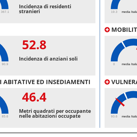
44.
Incidenza di residenti
stranieri
367.1
19.3
media Itali
MOBILI
52.8
43.
Incidenza di anziani soli
90.9
0
media Itali
 ABITATIVE ED INSEDIAMENTI
VULNERA
46.4
97.
Metri quadrati per occupante
nelle abitazioni occupate
85.6
93.6
media Itali