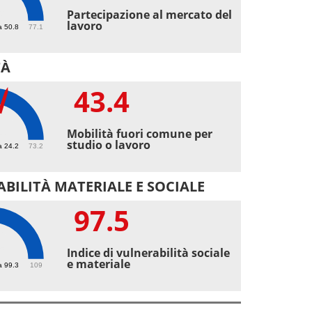
9
Partecipazione al mercato del
lavoro
a 50.8
77.1
TÀ
43.4
4
Mobilità fuori comune per
studio o lavoro
a 24.2
73.2
BILITÀ MATERIALE E SOCIALE
97.5
5
Indice di vulnerabilità sociale
e materiale
a 99.3
109