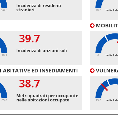
55.
Incidenza di residenti
stranieri
367.1
19.3
media Itali
MOBILI
39.7
43.
Incidenza di anziani soli
90.9
0
media Itali
 ABITATIVE ED INSEDIAMENTI
VULNERA
38.7
97.
Metri quadrati per occupante
nelle abitazioni occupate
85.6
93.6
media Itali