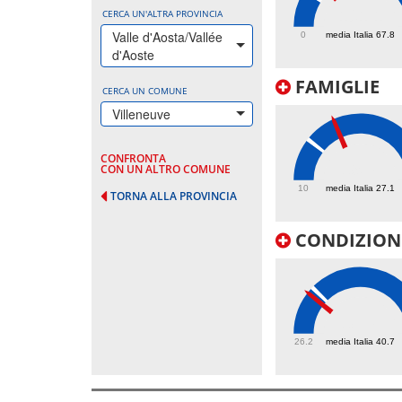
101.1
CERCA UN'ALTRA PROVINCIA
Valle d'Aosta/Vallée
0
media Italia 67.8
d'Aoste
FAMIGLIE
CERCA UN COMUNE
Villeneuve
CONFRONTA
39.7
CON UN ALTRO COMUNE
10
media Italia 27.1
TORNA ALLA PROVINCIA
CONDIZIONI
38.7
26.2
media Italia 40.7