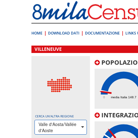
Vai
direttamente
a:
Contenuto
Ricerca
HOME
DOWNLOAD DATI
DOCUMENTAZIONE
LINKS 
.
VILLENEUVE
POPOLAZIO
117.9
0
media Italia 148.7
INTEGRAZIO
CERCA UN'ALTRA REGIONE
Valle d'Aosta/Vallée
d'Aoste