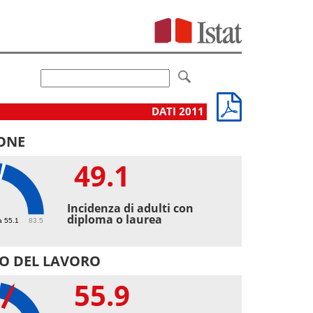
DATI 2011
ONE
49.1
1
Incidenza di adulti con
diploma o laurea
a 55.1
83.5
O DEL LAVORO
55.9