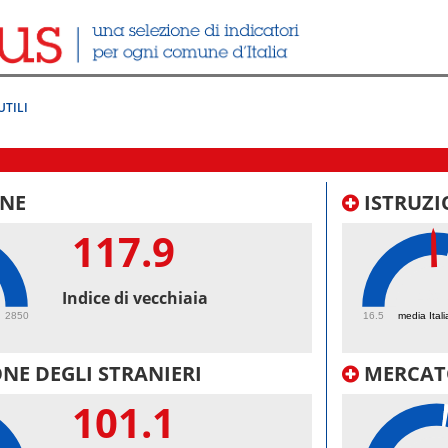
UTILI
NE
ISTRUZI
117.9
49.
Indice di vecchiaia
2850
16.5
media Itali
NE DEGLI STRANIERI
MERCAT
101.1