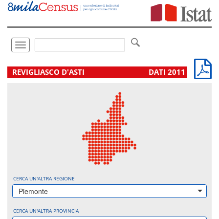
Vai
direttamente
a:
Contenuto
Ricerca
Toggle
navigation
.
REVIGLIASCO D'ASTI
DATI 2011
CERCA UN'ALTRA REGIONE
Piemonte
CERCA UN'ALTRA PROVINCIA