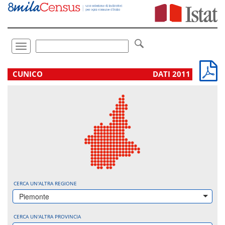
Vai
direttamente
a:
Contenuto
Ricerca
Toggle
navigation
.
CUNICO
DATI 2011
CERCA UN'ALTRA REGIONE
Piemonte
CERCA UN'ALTRA PROVINCIA