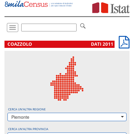
Vai
direttamente
a:
Contenuto
Ricerca
Toggle
navigation
.
COAZZOLO
DATI 2011
CERCA UN'ALTRA REGIONE
Piemonte
CERCA UN'ALTRA PROVINCIA