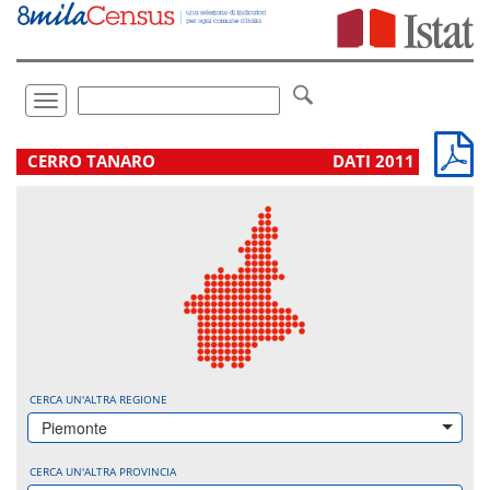
Vai
direttamente
a:
Contenuto
Ricerca
Toggle
navigation
.
CERRO TANARO
DATI 2011
CERCA UN'ALTRA REGIONE
Piemonte
CERCA UN'ALTRA PROVINCIA