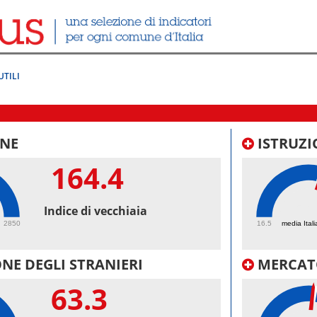
UTILI
NE
ISTRUZI
164.4
56.
Indice di vecchiaia
2850
16.5
media Itali
NE DEGLI STRANIERI
MERCAT
63.3