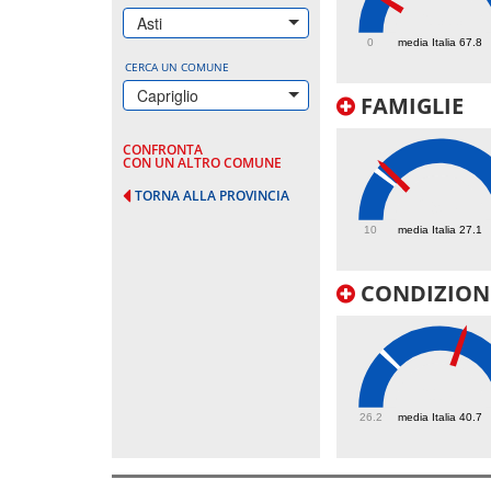
63.3
Asti
0
media Italia 67.8
CERCA UN COMUNE
Capriglio
FAMIGLIE
CONFRONTA
CON UN ALTRO COMUNE
TORNA ALLA PROVINCIA
29.7
10
media Italia 27.1
CONDIZIONI
61.8
26.2
media Italia 40.7