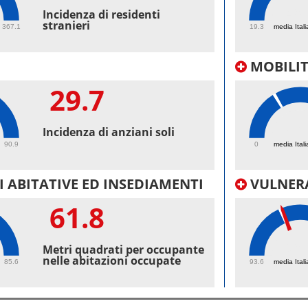
49.
Incidenza di residenti
stranieri
367.1
19.3
media Itali
MOBILI
29.7
56.
Incidenza di anziani soli
90.9
0
media Itali
 ABITATIVE ED INSEDIAMENTI
VULNERA
61.8
99.
Metri quadrati per occupante
nelle abitazioni occupate
85.6
93.6
media Itali