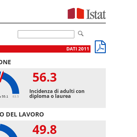
DATI 2011
ONE
56.3
3
Incidenza di adulti con
diploma o laurea
a 55.1
83.5
O DEL LAVORO
49.8