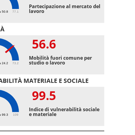
8
Partecipazione al mercato del
lavoro
a 50.8
77.1
TÀ
56.6
6
Mobilità fuori comune per
studio o lavoro
a 24.2
73.2
BILITÀ MATERIALE E SOCIALE
99.5
5
Indice di vulnerabilità sociale
e materiale
a 99.3
109