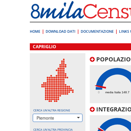
Vai
direttamente
a:
Contenuto
Ricerca
HOME
DOWNLOAD DATI
DOCUMENTAZIONE
LINKS 
.
CAPRIGLIO
POPOLAZIO
164.4
0
media Italia 148.7
INTEGRAZIO
CERCA UN'ALTRA REGIONE
Piemonte
CERCA UN'ALTRA PROVINCIA