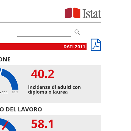
DATI 2011
ONE
40.2
2
Incidenza di adulti con
diploma o laurea
a 55.1
83.5
O DEL LAVORO
58.1