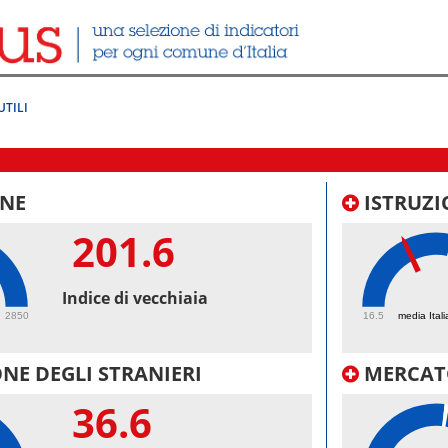
UTILI
NE
ISTRUZI
201.6
40.
Indice di vecchiaia
2850
16.5
media Itali
NE DEGLI STRANIERI
MERCAT
36.6