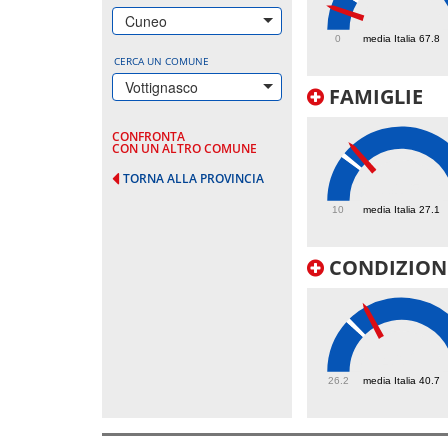
36.6
Cuneo
0
media Italia 67.8
CERCA UN COMUNE
Vottignasco
FAMIGLIE
CONFRONTA
CON UN ALTRO COMUNE
TORNA ALLA PROVINCIA
31.5
10
media Italia 27.1
CONDIZIONI
46.2
26.2
media Italia 40.7