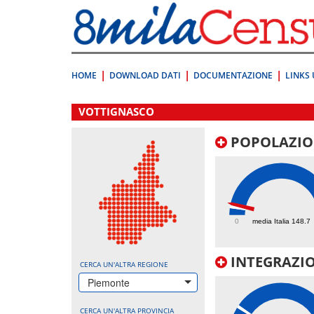
Vai
direttamente
a:
Contenuto
Ricerca
HOME
DOWNLOAD DATI
DOCUMENTAZIONE
LINKS 
.
VOTTIGNASCO
POPOLAZIO
201.6
0
media Italia 148.7
INTEGRAZIO
CERCA UN'ALTRA REGIONE
Piemonte
CERCA UN'ALTRA PROVINCIA