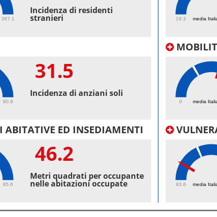
58.
Incidenza di residenti
stranieri
367.1
19.3
media Itali
MOBILI
31.5
42.
Incidenza di anziani soli
90.9
0
media Itali
 ABITATIVE ED INSEDIAMENTI
VULNERA
46.2
96.
Metri quadrati per occupante
nelle abitazioni occupate
85.6
93.6
media Itali