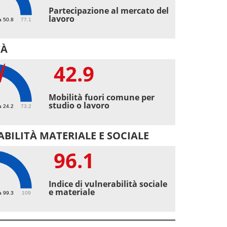
1
Partecipazione al mercato del
lavoro
a 50.8
77.1
TÀ
42.9
9
Mobilità fuori comune per
studio o lavoro
a 24.2
73.2
BILITÀ MATERIALE E SOCIALE
96.1
1
Indice di vulnerabilità sociale
e materiale
a 99.3
109