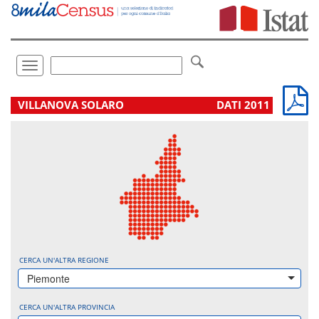
Vai
direttamente
a:
Contenuto
Ricerca
Toggle
navigation
.
VILLANOVA SOLARO
DATI 2011
CERCA UN'ALTRA REGIONE
Piemonte
CERCA UN'ALTRA PROVINCIA