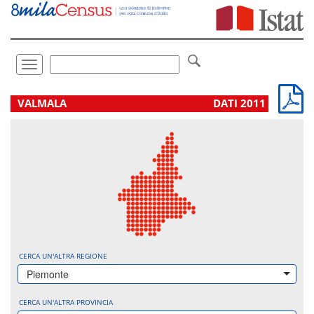
Vai
direttamente
a:
Contenuto
Ricerca
Toggle
navigation
.
VALMALA
DATI 2011
CERCA UN'ALTRA REGIONE
Piemonte
CERCA UN'ALTRA PROVINCIA