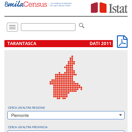
Vai
direttamente
a:
Contenuto
Ricerca
Toggle
navigation
.
TARANTASCA
DATI 2011
CERCA UN'ALTRA REGIONE
Piemonte
CERCA UN'ALTRA PROVINCIA