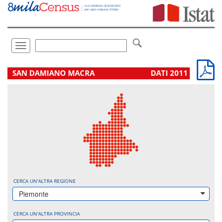
Vai
direttamente
a:
Contenuto
Ricerca
Toggle
navigation
.
SAN DAMIANO MACRA
DATI 2011
CERCA UN'ALTRA REGIONE
Piemonte
CERCA UN'ALTRA PROVINCIA