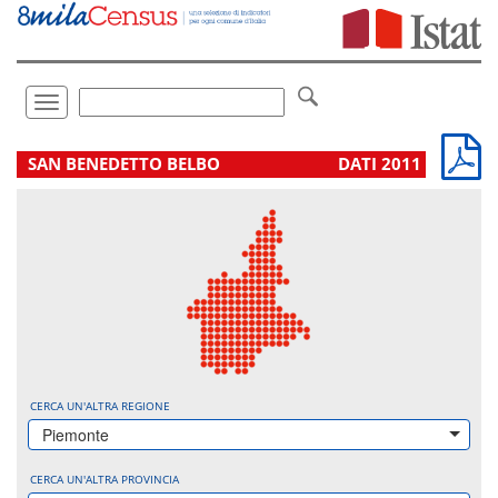
Vai
direttamente
a:
Contenuto
Ricerca
Toggle
navigation
.
SAN BENEDETTO BELBO
DATI 2011
CERCA UN'ALTRA REGIONE
Piemonte
CERCA UN'ALTRA PROVINCIA